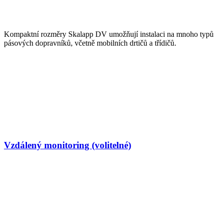
Kompaktní rozměry Skalapp DV umožňují instalaci na mnoho typů
pásových dopravníků, včetně mobilních drtičů a třídičů.
Vzdálený monitoring (volitelné)