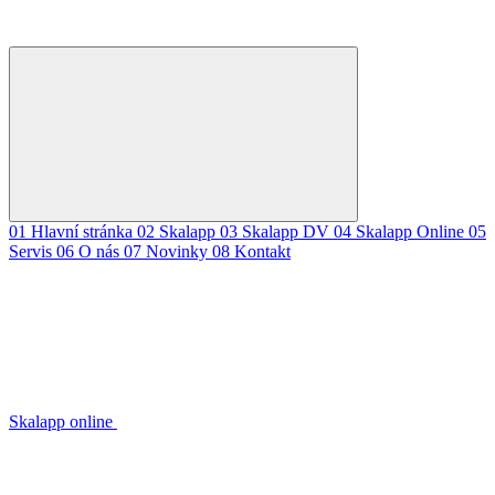
01
Hlavní stránka
02
Skalapp
03
Skalapp DV
04
Skalapp Online
05
Servis
06
O nás
07
Novinky
08
Kontakt
Skalapp online