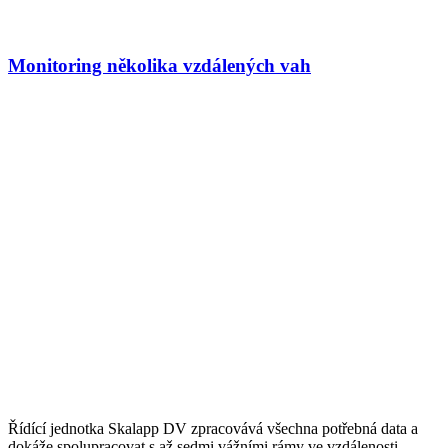
Monitoring několika vzdálených vah
Řídící jednotka Skalapp DV zpracovává všechna potřebná data a
dokáže spolupracovat s až sedmi vážními rámy ve vzdálenosti