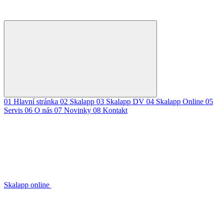
01
Hlavní stránka
02
Skalapp
03
Skalapp DV
04
Skalapp Online
05
Servis
06
O nás
07
Novinky
08
Kontakt
Skalapp online