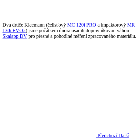
Dva drtiče Kleemann (čelisťový
MC 120i PRO
a impaktorový
MR
130i EVO2
) jsme počátkem února osadili dopravníkovou váhou
Skalapp DV
pro přesné a pohodlné měření zpracovaného materiálu.
Předchozí
Další